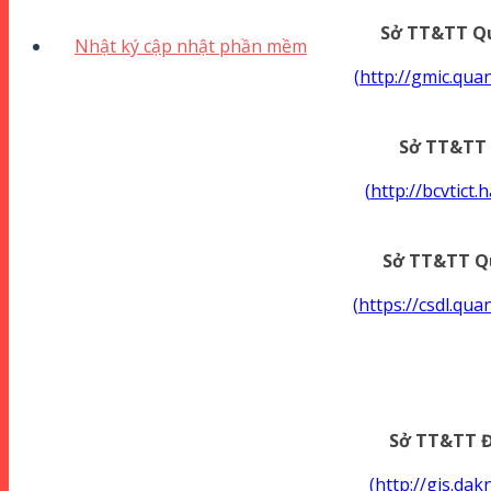
Sở TT&TT Q
Nhật ký cập nhật phần mềm
(
http://gmic.qu
Sở TT&TT 
(
http://bcvtict.
Sở TT&TT Q
(
https://csdl.qu
Sở TT&TT 
(
http://gis.da