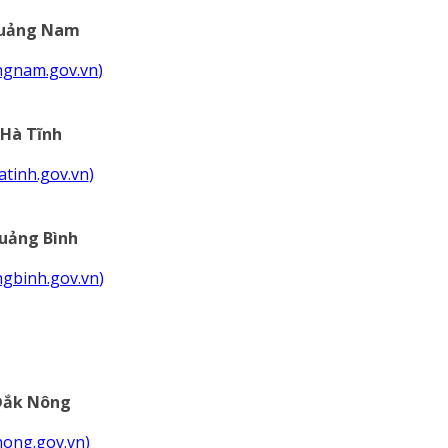
uảng Nam
angnam.gov.vn
)
Hà Tĩnh
hatinh.gov.vn
)
uảng Bình
angbinh.gov.vn
)
Đắk Nông
knong.gov.vn
)