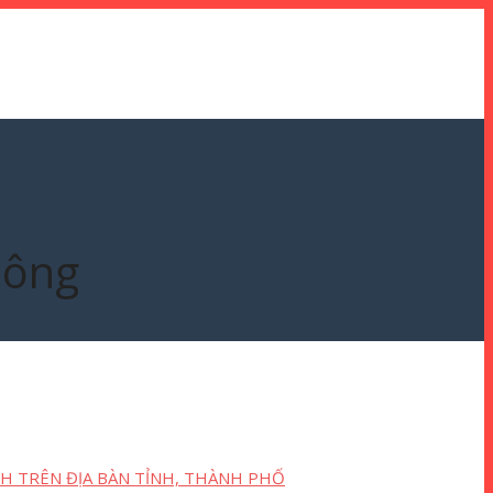
hông
H TRÊN ĐỊA BÀN TỈNH, THÀNH PHỐ