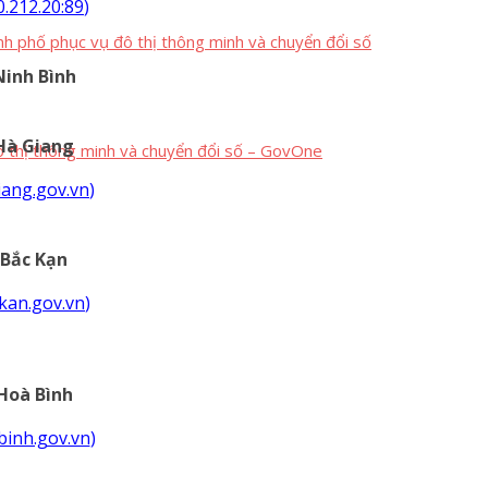
0.212.20:89
)
nh phố phục vụ đô thị thông minh và chuyển đổi số
inh Bình
Hà Giang
 thị thông minh và chuyển đổi số – GovOne
giang.gov.vn
)
Bắc Kạn
ckan.gov.vn
)
Hoà Bình
abinh.gov.vn
)