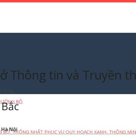
 Thông tin và Truyền t
 thông
 ĐƯỜNG BỘ
 Bắc
 Hà Nội
G BỘ, THỐNG NHẤT PHỤC VỤ QUY HOẠCH XANH, THÔNG MIN