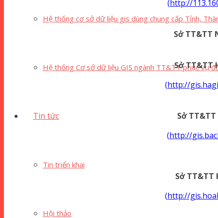
(
http://113.16
Hệ thống cơ sở dữ liệu gis dùng chung cấp Tỉnh, Thà
Sở TT&TT N
Sở TT&TT 
Hệ thống Cơ sở dữ liệu GIS ngành TT&TT phục vụ đô
(
http://gis.ha
Tin tức
Sở TT&TT 
(
http://gis.ba
Tin triển khai
Sở TT&TT 
(
http://gis.ho
Hội thảo