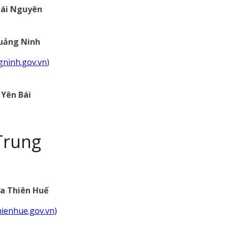
ái Nguyên
uảng Ninh
ngninh.gov.vn
)
Yên Bái
Trung
a Thiên Huế
thienhue.gov.vn
)