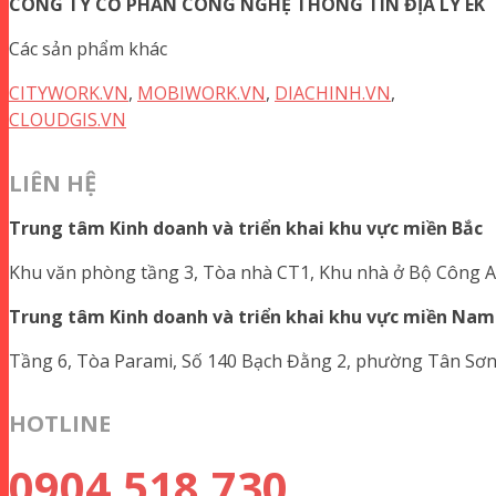
CÔNG TY CỔ PHẦN CÔNG NGHỆ THÔNG TIN ĐỊA LÝ EK
Các sản phẩm khác
CITYWORK.VN
,
MOBIWORK.VN
,
DIACHINH.VN
,
CLOUDGIS.VN
LIÊN HỆ
Trung tâm Kinh doanh và triển khai khu vực miền Bắc
Khu văn phòng tầng 3, Tòa nhà CT1, Khu nhà ở Bộ Công 
Trung tâm Kinh doanh và triển khai khu vực miền Nam
Tầng 6, Tòa Parami, Số 140 Bạch Đằng 2, phường Tân Sơn
HOTLINE
0904.518.730