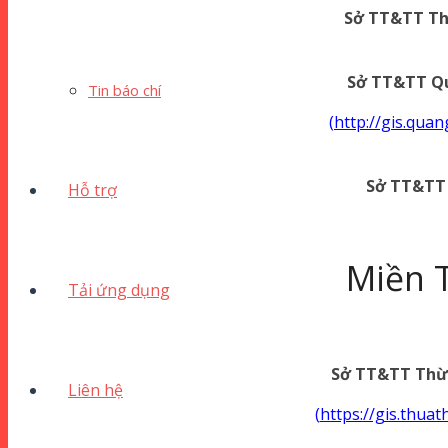
Sở TT&TT Th
Sở TT&TT Q
Tin báo chí
(
http://gis.qua
Sở TT&TT 
Hỗ trợ
Miền 
Tải ứng dụng
Sở TT&TT Thừ
Liên hệ
(
https://gis.thua