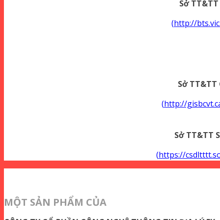
Sở TT&TT
(
http://bts.vi
Sở TT&TT 
(
http://gisbcvt.
Sở TT&TT S
(
https://csdltttt.
MỘT SẢN PHẨM CỦA