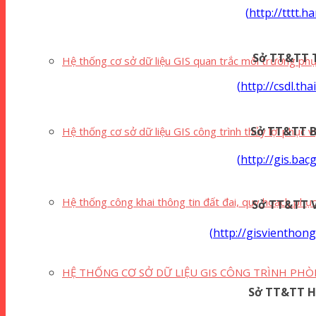
(
http://tttt.h
Sở TT&TT T
Hệ thống cơ sở dữ liệu GIS quan trắc môi trường phụ
(
http://csdl.tha
Sở TT&TT B
Hệ thống cơ sở dữ liệu GIS công trình thủy lợi phục v
(
http://gis.bac
Hệ thống công khai thông tin đất đai, quy hoạch phụ
Sở TT&TT V
(
http://gisvienthon
HỆ THỐNG CƠ SỞ DỮ LIỆU GIS CÔNG TRÌNH PHÒ
Sở TT&TT H