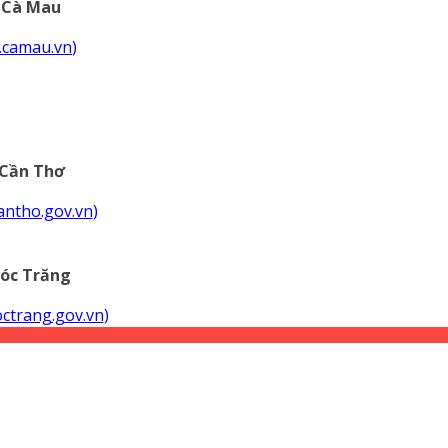
 Cà Mau
c.camau.vn
)
Cần Thơ
cantho.gov.vn
)
óc Trăng
soctrang.gov.vn
)