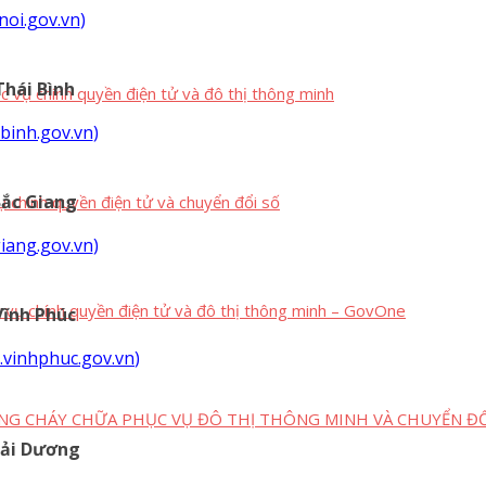
anoi.gov.vn
)
hái Bình
c vụ chính quyền điện tử và đô thị thông minh
ibinh.gov.vn
)
ắc Giang
ụ chính quyền điện tử và chuyển đổi số
giang.gov.vn
)
c vụ chính quyền điện tử và đô thị thông minh – GovOne
ĩnh Phúc
g.vinhphuc.gov.vn
)
NG CHÁY CHỮA PHỤC VỤ ĐÔ THỊ THÔNG MINH VÀ CHUYỂN ĐỔ
ải Dương