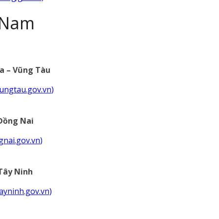
 Nam
a – Vũng Tàu
-vungtau.gov.vn
)
Đồng Nai
ngnai.gov.vn
)
Tây Ninh
tayninh.gov.vn
)