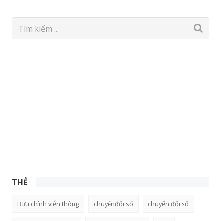
THẺ
Bưu chính viễn thông
chuyểnđổi số
chuyển đổi số