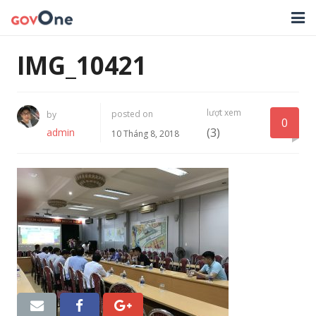
TRANG CHỦ
IMG_10421
GIẢI PHÁP
lượt xem
posted on
by
TIN TỨC
0
(3)
admin
10 Tháng 8, 2018
HỖ TRỢ
TẢI ỨNG DỤNG
LIÊN HỆ
NHẬT KÝ CẬP NHẬT PHẦN MỀM