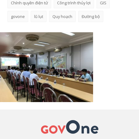
Chính quyền điện tử
Công trình thủy lợi
GIS
govone
lũ lụt
Quy hoạch
Đường bộ