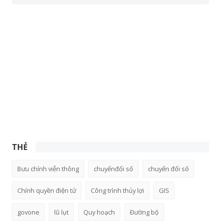
THẺ
Bưu chính viễn thông
chuyểnđổi số
chuyển đổi số
Chính quyền điện tử
Công trình thủy lợi
GIS
govone
lũ lụt
Quy hoạch
Đường bộ