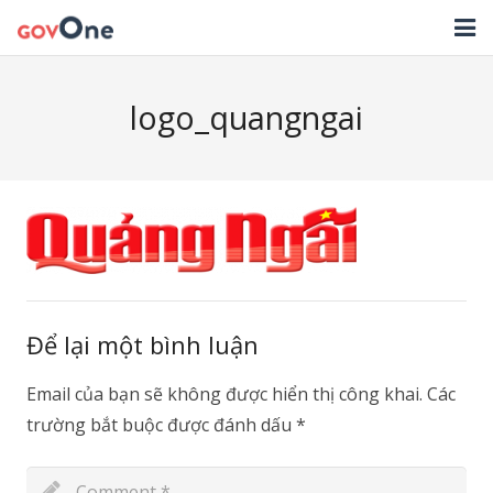
TRANG CHỦ
logo_quangngai
GIẢI PHÁP
TIN TỨC
HỖ TRỢ
TẢI ỨNG DỤNG
LIÊN HỆ
Để lại một bình luận
NHẬT KÝ CẬP NHẬT PHẦN MỀM
Email của bạn sẽ không được hiển thị công khai.
Các
trường bắt buộc được đánh dấu
*