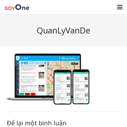
TRANG CHỦ
QuanLyVanDe
GIẢI PHÁP
TIN TỨC
HỖ TRỢ
TẢI ỨNG DỤNG
LIÊN HỆ
NHẬT KÝ CẬP NHẬT PHẦN MỀM
Để lại một bình luận