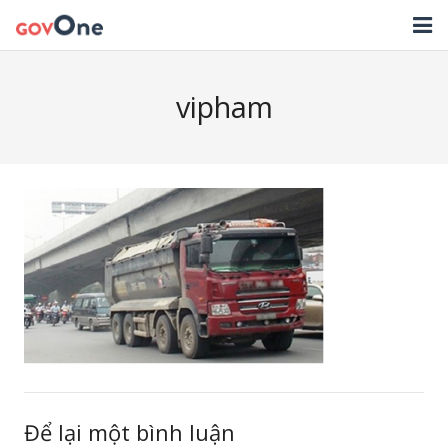
TRANG CHỦ
vipham
GIẢI PHÁP
TIN TỨC
HỖ TRỢ
TẢI ỨNG DỤNG
LIÊN HỆ
NHẬT KÝ CẬP NHẬT PHẦN MỀM
Để lại một bình luận