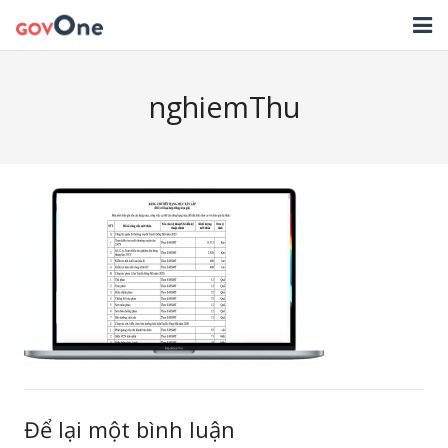
TRANG CHỦ
nghiemThu
GIẢI PHÁP
TIN TỨC
HỖ TRỢ
TẢI ỨNG DỤNG
LIÊN HỆ
NHẬT KÝ CẬP NHẬT PHẦN MỀM
Để lại một bình luận