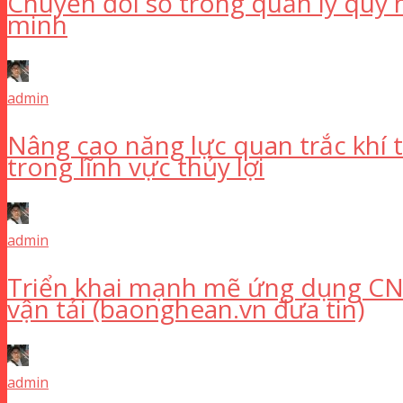
Chuyển đổi số trong quản lý quy 
minh
admin
Nâng cao năng lực quan trắc khí
trong lĩnh vực thủy lợi
admin
Triển khai mạnh mẽ ứng dụng CNT
vận tải (baonghean.vn đưa tin)
admin