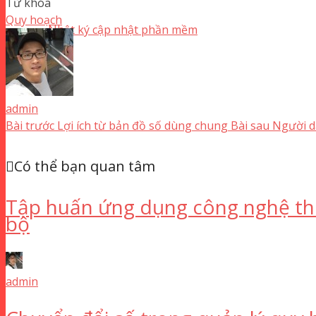
Từ khóa
Quy hoạch
Nhật ký cập nhật phần mềm
admin
Bài trước
Lợi ích từ bản đồ số dùng chung
Bài sau
Người d
Có thể bạn quan tâm
Tập huấn ứng dụng công nghệ thô
bộ
admin