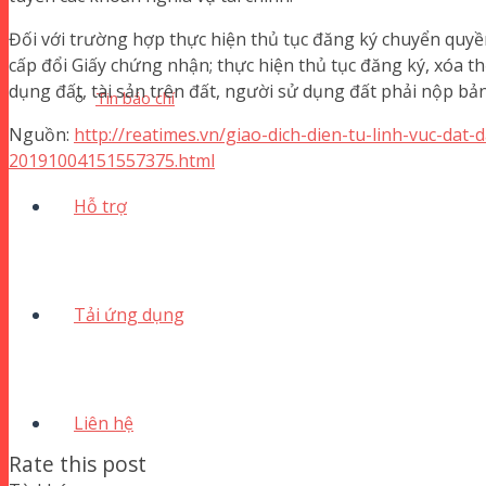
Đối với trường hợp thực hiện thủ tục đăng ký chuyển quy
cấp đổi Giấy chứng nhận; thực hiện thủ tục đăng ký, xóa t
dụng đất, tài sản trên đất, người sử dụng đất phải nộp bản
Tin báo chí
Nguồn:
http://reatimes.vn/giao-dich-dien-tu-linh-vuc-da
20191004151557375.html
Hỗ trợ
Tải ứng dụng
Liên hệ
Rate this post