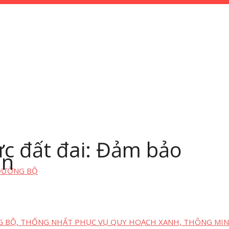
vực đất đai: Đảm bảo
ân
 ĐƯỜNG BỘ
G BỘ, THỐNG NHẤT PHỤC VỤ QUY HOẠCH XANH, THÔNG MIN