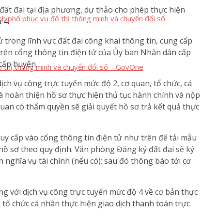
 đất đai tại địa phương, dự thảo cho phép thực hiện
nh phố phục vụ đô thị thông minh và chuyển đổi số
 4.
ử trong lĩnh vực đất đai công khai thông tin, cung cấp
 trên cổng thông tin điện tử của Ủy ban Nhân dân cấp
cấp huyện.
 thị thông minh và chuyển đổi số – GovOne
dịch vụ công trực tuyến mức độ 2, cơ quan, tổ chức, cá
và hoàn thiện hồ sơ thực hiện thủ tục hành chính và nộp
uan có thẩm quyền sẽ giải quyết hồ sơ trả kết quả thực
truy cấp vào cổng thông tin điện tử như trên để tải mẫu
hồ sơ theo quy định. Văn phòng Đăng ký đất đai sẽ ký
 nghĩa vụ tài chính (nếu có); sau đó thông báo tới cơ
ng với dịch vụ công trực tuyến mức độ 4 về cơ bản thực
 tổ chức cá nhân thực hiện giao dịch thanh toán trực