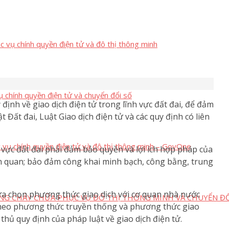
c vụ chính quyền điện tử và đô thị thông minh
ụ chính quyền điện tử và chuyển đổi số
ịnh về giao dịch điện tử trong lĩnh vực đất đai, để đảm
 Đất đai, Luật Giao dịch điện tử và các quy định có liên
c vụ chính quyền điện tử và đô thị thông minh – GovOne
 vực đất đai phải đảm bảo quyền và lợi ích hợp pháp của
ên quan; bảo đảm công khai minh bạch, công bằng, trung
ựa chọn phương thức giao dịch với cơ quan nhà nước
NG CHÁY CHỮA PHỤC VỤ ĐÔ THỊ THÔNG MINH VÀ CHUYỂN ĐỔ
theo phương thức truyền thống và phương thức giao
thủ quy định của pháp luật về giao dịch điện tử.