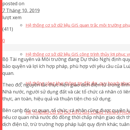
posted on
7 Tháng 10, 2019
lượt xem
Hệ thống cơ sở dữ liệu GIS quan trắc môi trường phụ
(411)
0
Hệ thống cơ sở dữ liệu GIS công trình thủy lợi phục v
Bộ Tài nguyên và Môi trường đang Dự thảo Nghị định quy đ
bảo quyền và lợi ích hợp pháp, phù hợp với yêu cầu của Luật
quan.
Hệ thống công khai thông tin đất đai, quy hoạch phụ
Theo đó, nguyên tắc thực hiện giao dịch điện tử trong lĩnh
Nhà nước, người sử dụng đất và các tổ chức cá nhân có li
thực, an toàn, hiệu quả và thuận tiện cho sử dụng.
Bên cạnh đó, cơ quan, tổ chức, cá nhân cũng được quyền l
HỆ THỐNG CƠ SỞ DỮ LIỆU GIS CÔNG TRÌNH PHÒ
nếu cơ quan nhà nước đó đồng thời chấp nhận giao dịch 
dịch điện tử, trừ trường hợp pháp luật quy định khác; tuân 