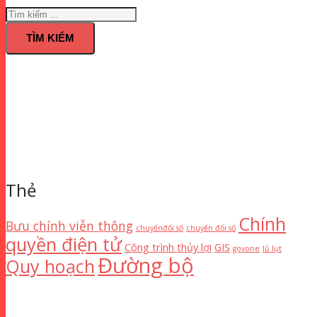
TÌM KIẾM
Thẻ
Chính
Bưu chính viễn thông
chuyểnđổi số
chuyển đổi số
quyền điện tử
Công trình thủy lợi
GIS
govone
lũ lụt
Đường bộ
Quy hoạch