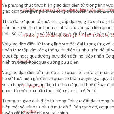
Về phương thức thực hiện giao dịch điện tử trong lĩnh vực
Hệ thống cơ sở dữ liệu gis dùng chung cấp Tỉnh, Thà
giao dịch tương ứng dịch vụ công trực tuyến mức độ 2, 3 và
Theo đó, cơ quan tổ chức cung cấp dịch vụ giao dịch điện t
mẫu hồ sơ về thủ tục hành chính và các văn bản liên quan
tỉnh, Sở Tài nguyên và Môi trường hoặc Ủy ban Nhân dân 
Hệ thống Cơ sở dữ liệu GIS ngành TT&TT phục vụ đô
Với giao dịch điện tử trong lĩnh vực đất đai tương ứng với 
nhân truy cấp vào cổng thông tin điện tử như trên để tải 
trực tiếp hoặc qua đường bưu điện đến nơi tiếp nhận. Cơ q
Tin tức
hiện trực tiếp hoặc qua đường bưu điện.
Với giao dịch điện tử mức độ 3, cơ quan, tổ chức, cá nhân 
hồ sở thực hiện gửi đến cơ quan có thẩm quyền giải quyết 
số và truyền thông tin điện tử cho cơ quan thuế để xác định
Tin triển khai
quan, tổ chức, cá nhận thực hiện giao dịch điện tử.
Tương tự, giao dịch điện tử trong lĩnh vực đất đai tương ứ
hiện một số trình tự như ở mức độ 3. Bên cạnh đó, cơ quan
Hội thảo
tuyến các khoản nghĩa vụ tài chính.