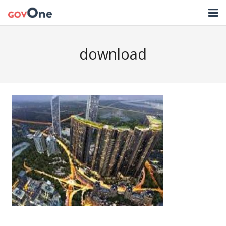
TRANG CHỦ
download
GIẢI PHÁP
TIN TỨC
HỖ TRỢ
TẢI ỨNG DỤNG
LIÊN HỆ
NHẬT KÝ CẬP NHẬT PHẦN MỀM