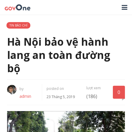
TRANG CHỦ
TIN BÁO CHÍ
GIẢI PHÁP
Hà Nội bảo vệ hành
TIN TỨC
lang an toàn đường
HỖ TRỢ
bộ
TẢI ỨNG DỤNG
lượt xem
posted on
by
LIÊN HỆ
0
(186)
admin
23 Tháng 5, 2019
NHẬT KÝ CẬP NHẬT PHẦN MỀM