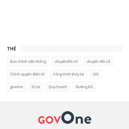
THẺ
Bưu chính viễn thông
chuyểnđổi số
chuyển đổi số
Chính quyền điện tử
Công trình thủy lợi
GIS
govone
lũ lụt
Quy hoạch
Đường bộ