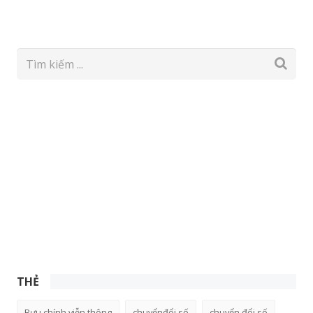
THẺ
Bưu chính viễn thông
chuyểnđổi số
chuyển đổi số