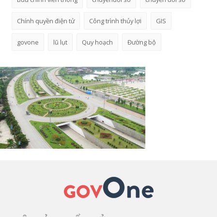
Chính quyền điện tử
Công trình thủy lợi
GIS
govone
lũ lụt
Quy hoạch
Đường bộ