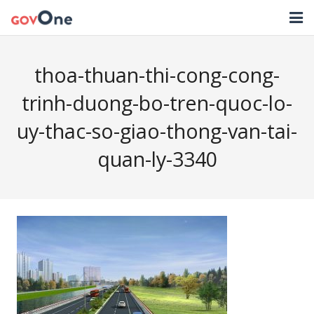
TRANG CHỦ
thoa-thuan-thi-cong-cong-
GIẢI PHÁP
trinh-duong-bo-tren-quoc-lo-
TIN TỨC
uy-thac-so-giao-thong-van-tai-
HỖ TRỢ
quan-ly-3340
TẢI ỨNG DỤNG
LIÊN HỆ
NHẬT KÝ CẬP NHẬT PHẦN MỀM