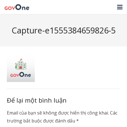
TRANG CHỦ
Capture-e1555384659826-5
GIẢI PHÁP
TIN TỨC
HỖ TRỢ
TẢI ỨNG DỤNG
LIÊN HỆ
Để lại một bình luận
NHẬT KÝ CẬP NHẬT PHẦN MỀM
Email của bạn sẽ không được hiển thị công khai.
Các
trường bắt buộc được đánh dấu
*