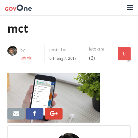
TRANG CHỦ
mct
GIẢI PHÁP
lượt xem
posted on
by
TIN TỨC
0
(2)
admin
6 Tháng 7, 2017
HỖ TRỢ
TẢI ỨNG DỤNG
LIÊN HỆ
NHẬT KÝ CẬP NHẬT PHẦN MỀM