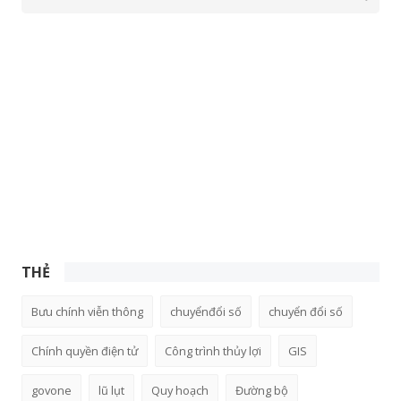
THẺ
Bưu chính viễn thông
chuyểnđổi số
chuyển đổi số
Chính quyền điện tử
Công trình thủy lợi
GIS
govone
lũ lụt
Quy hoạch
Đường bộ