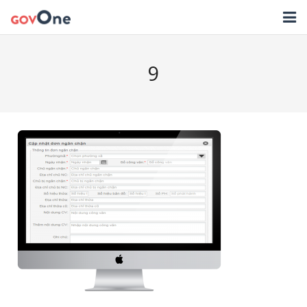
TRANG CHỦ
9
GIẢI PHÁP
TIN TỨC
HỖ TRỢ
TẢI ỨNG DỤNG
LIÊN HỆ
NHẬT KÝ CẬP NHẬT PHẦN MỀM