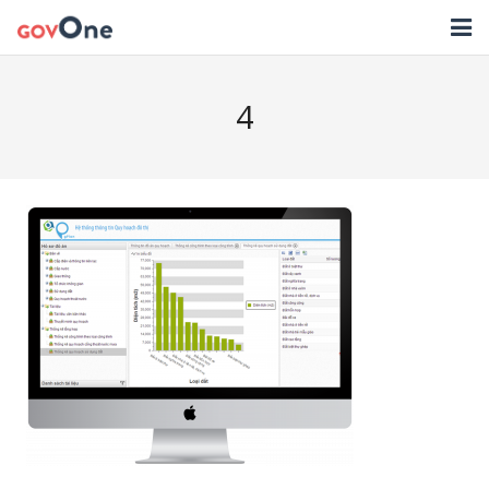
TRANG CHỦ
4
GIẢI PHÁP
TIN TỨC
HỖ TRỢ
TẢI ỨNG DỤNG
LIÊN HỆ
NHẬT KÝ CẬP NHẬT PHẦN MỀM