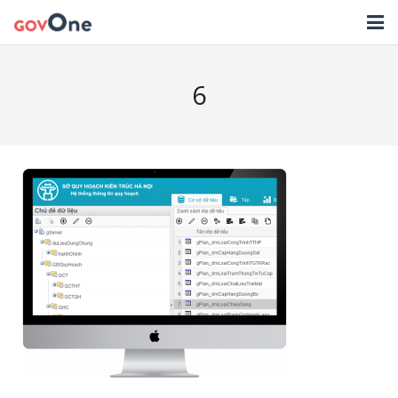
TRANG CHỦ
6
GIẢI PHÁP
TIN TỨC
HỖ TRỢ
TẢI ỨNG DỤNG
LIÊN HỆ
NHẬT KÝ CẬP NHẬT PHẦN MỀM