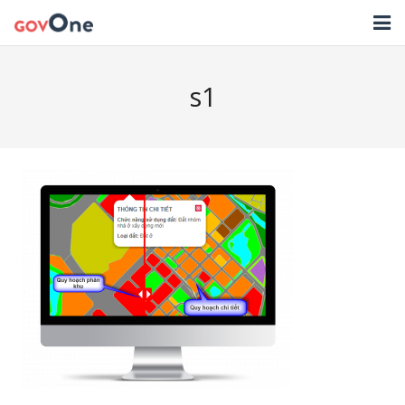
TRANG CHỦ
s1
GIẢI PHÁP
TIN TỨC
HỖ TRỢ
TẢI ỨNG DỤNG
LIÊN HỆ
NHẬT KÝ CẬP NHẬT PHẦN MỀM