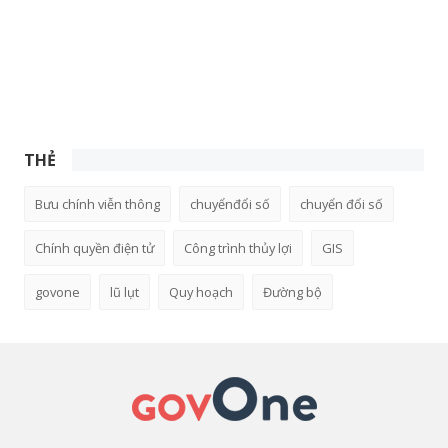
THẺ
Bưu chính viễn thông
chuyểnđổi số
chuyển đổi số
Chính quyền điện tử
Công trình thủy lợi
GIS
govone
lũ lụt
Quy hoạch
Đường bộ