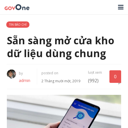
TRANG CHỦ
TIN BÁO CHÍ
GIẢI PHÁP
Sẵn sàng mở cửa kho
TIN TỨC
dữ liệu dùng chung
HỖ TRỢ
lượt xem
posted on
by
TẢI ỨNG DỤNG
0
(992)
admin
2 Tháng mười một, 2019
LIÊN HỆ
NHẬT KÝ CẬP NHẬT PHẦN MỀM