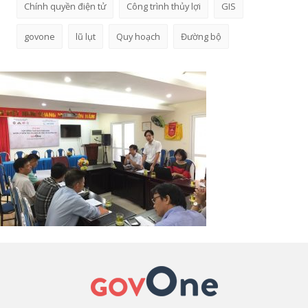
Chính quyền điện tử
Công trình thủy lợi
GIS
govone
lũ lụt
Quy hoạch
Đường bộ