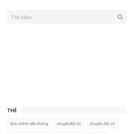
THẺ
Bưu chính viễn thông
chuyểnđổi số
chuyển đổi số