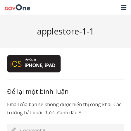
TRANG CHỦ
applestore-1-1
GIẢI PHÁP
TIN TỨC
HỖ TRỢ
TẢI ỨNG DỤNG
LIÊN HỆ
Để lại một bình luận
NHẬT KÝ CẬP NHẬT PHẦN MỀM
Email của bạn sẽ không được hiển thị công khai.
Các
trường bắt buộc được đánh dấu
*