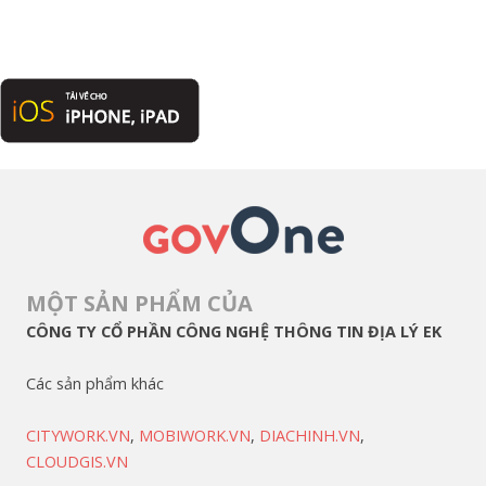
MỘT SẢN PHẨM CỦA
CÔNG TY CỔ PHẦN CÔNG NGHỆ THÔNG TIN ĐỊA LÝ EK
Các sản phẩm khác
CITYWORK.VN
,
MOBIWORK.VN
,
DIACHINH.VN
,
CLOUDGIS.VN