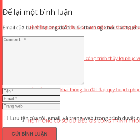
Để lại một bình luận
Hệ thống cơ sở dữ liệu GIS quan trắc môi trường phụ
Email của bạn sẽ không được hiển thị công khai.
Các trườn
Hệ thống cơ sở dữ liệu GIS công trình thủy lợi phục v
Hệ thống công khai thông tin đất đai, quy hoạch phụ
Lưu tên của tôi, email, và trang web trong trình duyệt nà
HỆ THỐNG CƠ SỞ DỮ LIỆU GIS CÔNG TRÌNH PHÒ