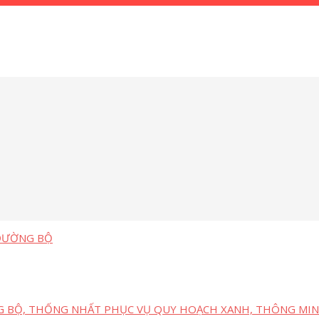
 ĐƯỜNG BỘ
G BỘ, THỐNG NHẤT PHỤC VỤ QUY HOẠCH XANH, THÔNG MIN