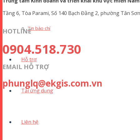
Trung tâm Kinh doanh và triển khai khu vực miền Nam
Tầng 6, Tòa Parami, Số 140 Bạch Đằng 2, phường Tân Sơn
Tin báo chí
HOTLINE
0904.518.730
Hỗ trợ
EMAIL HỖ TRỢ
phunglq@ekgis.com.vn
Tải ứng dụng
Liên hệ