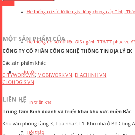
Hệ thống cơ sở dữ liệu gis dùng chung cấp Tỉnh, Thà
MỘT SẢN PHẨM CỦA
Hệ thống Cơ sở dữ liệu GIS ngành TT&TT phục vụ đô
CÔNG TY CỔ PHẦN CÔNG NGHỆ THÔNG TIN ĐỊA LÝ EK
Các sản phẩm khác
Tin tức
CITYWORK.VN
,
MOBIWORK.VN
,
DIACHINH.VN
,
CLOUDGIS.VN
LIÊN HỆ
Tin triển khai
Trung tâm Kinh doanh và triển khai khu vực miền Bắc
Khu văn phòng tầng 3, Tòa nhà CT1, Khu nhà ở Bộ Công 
Hội thảo