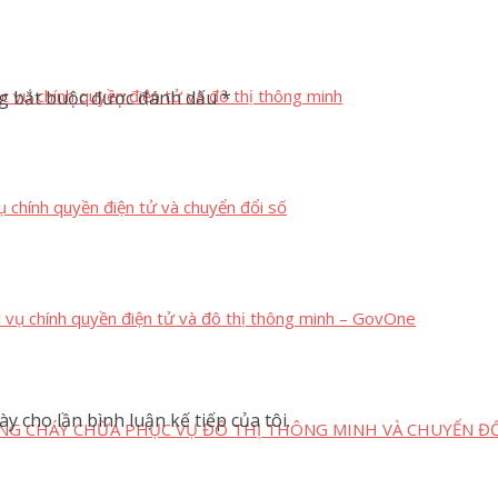
c vụ chính quyền điện tử và đô thị thông minh
g bắt buộc được đánh dấu
*
ụ chính quyền điện tử và chuyển đổi số
c vụ chính quyền điện tử và đô thị thông minh – GovOne
y cho lần bình luận kế tiếp của tôi.
NG CHÁY CHỮA PHỤC VỤ ĐÔ THỊ THÔNG MINH VÀ CHUYỂN ĐỔ