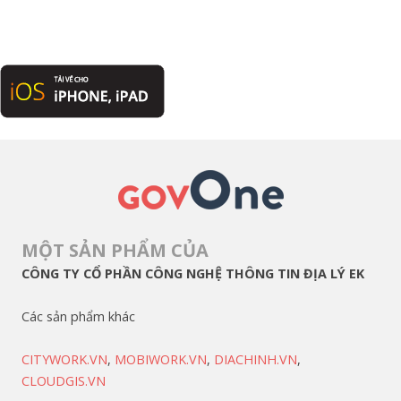
MỘT SẢN PHẨM CỦA
CÔNG TY CỔ PHẦN CÔNG NGHỆ THÔNG TIN ĐỊA LÝ EK
Các sản phẩm khác
CITYWORK.VN
,
MOBIWORK.VN
,
DIACHINH.VN
,
CLOUDGIS.VN