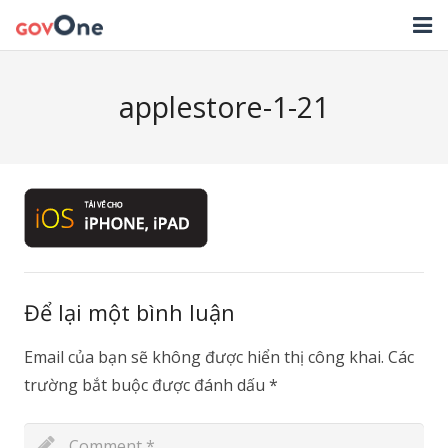
TRANG CHỦ
applestore-1-21
GIẢI PHÁP
TIN TỨC
HỖ TRỢ
TẢI ỨNG DỤNG
LIÊN HỆ
Để lại một bình luận
NHẬT KÝ CẬP NHẬT PHẦN MỀM
Email của bạn sẽ không được hiển thị công khai.
Các
trường bắt buộc được đánh dấu
*