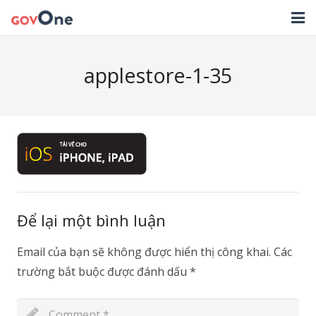
TRANG CHỦ
applestore-1-35
GIẢI PHÁP
TIN TỨC
HỖ TRỢ
TẢI ỨNG DỤNG
LIÊN HỆ
Để lại một bình luận
NHẬT KÝ CẬP NHẬT PHẦN MỀM
Email của bạn sẽ không được hiển thị công khai.
Các
trường bắt buộc được đánh dấu
*