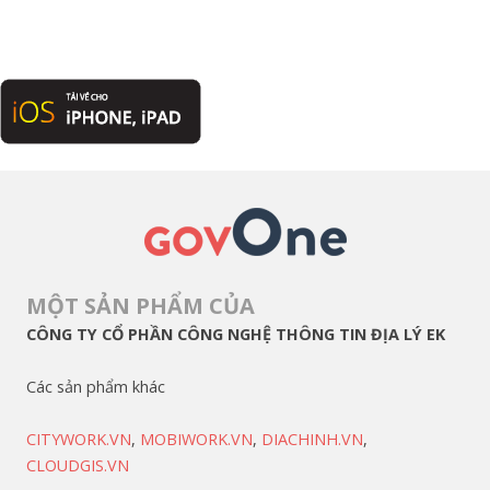
MỘT SẢN PHẨM CỦA
CÔNG TY CỔ PHẦN CÔNG NGHỆ THÔNG TIN ĐỊA LÝ EK
Các sản phẩm khác
CITYWORK.VN
,
MOBIWORK.VN
,
DIACHINH.VN
,
CLOUDGIS.VN