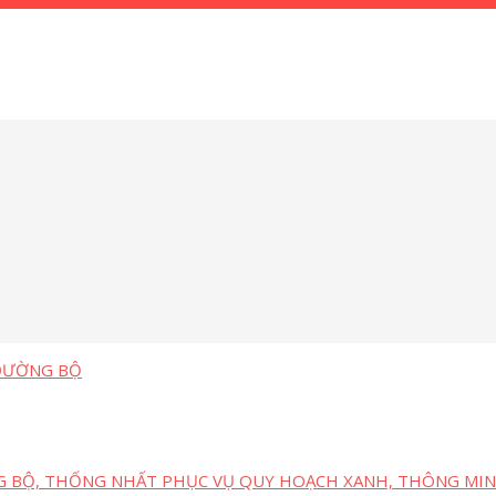
 ĐƯỜNG BỘ
G BỘ, THỐNG NHẤT PHỤC VỤ QUY HOẠCH XANH, THÔNG MIN