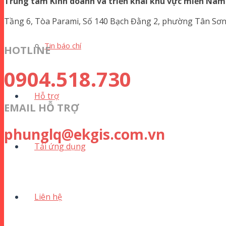
Trung tâm Kinh doanh và triển khai khu vực miền Nam
Tầng 6, Tòa Parami, Số 140 Bạch Đằng 2, phường Tân Sơn
Tin báo chí
HOTLINE
0904.518.730
Hỗ trợ
EMAIL HỖ TRỢ
phunglq@ekgis.com.vn
Tải ứng dụng
Liên hệ