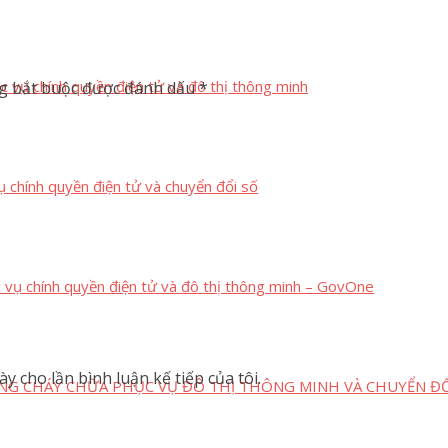
c vụ chính quyền điện tử và đô thị thông minh
g bắt buộc được đánh dấu
*
ụ chính quyền điện tử và chuyển đổi số
c vụ chính quyền điện tử và đô thị thông minh – GovOne
y cho lần bình luận kế tiếp của tôi.
NG CHÁY CHỮA PHỤC VỤ ĐÔ THỊ THÔNG MINH VÀ CHUYỂN ĐỔ