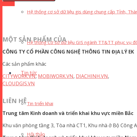
Hệ thống cơ sở dữ liệu gis dùng chung cấp Tỉnh, Thà
MỘT SẢN PHẨM CỦA
Hệ thống Cơ sở dữ liệu GIS ngành TT&TT phục vụ đô
CÔNG TY CỔ PHẦN CÔNG NGHỆ THÔNG TIN ĐỊA LÝ EK
Các sản phẩm khác
Tin tức
CITYWORK.VN
,
MOBIWORK.VN
,
DIACHINH.VN
,
CLOUDGIS.VN
LIÊN HỆ
Tin triển khai
Trung tâm Kinh doanh và triển khai khu vực miền Bắc
Khu văn phòng tầng 3, Tòa nhà CT1, Khu nhà ở Bộ Công 
Hội thảo