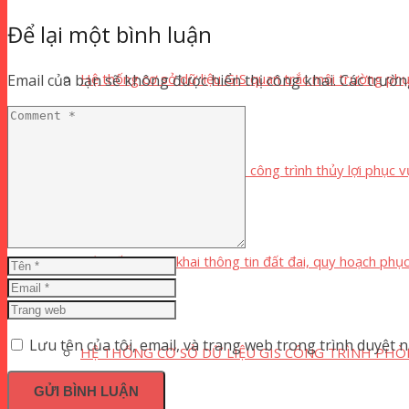
Để lại một bình luận
Hệ thống cơ sở dữ liệu GIS quan trắc môi trường phụ
Email của bạn sẽ không được hiển thị công khai.
Các trườn
Hệ thống cơ sở dữ liệu GIS công trình thủy lợi phục v
Hệ thống công khai thông tin đất đai, quy hoạch phụ
Lưu tên của tôi, email, và trang web trong trình duyệt nà
HỆ THỐNG CƠ SỞ DỮ LIỆU GIS CÔNG TRÌNH PHÒ