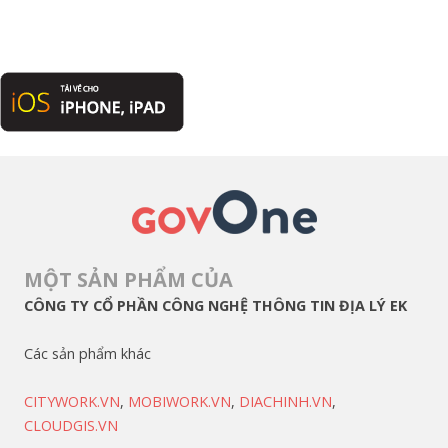
MỘT SẢN PHẨM CỦA
CÔNG TY CỔ PHẦN CÔNG NGHỆ THÔNG TIN ĐỊA LÝ EK
Các sản phẩm khác
CITYWORK.VN
,
MOBIWORK.VN
,
DIACHINH.VN
,
CLOUDGIS.VN