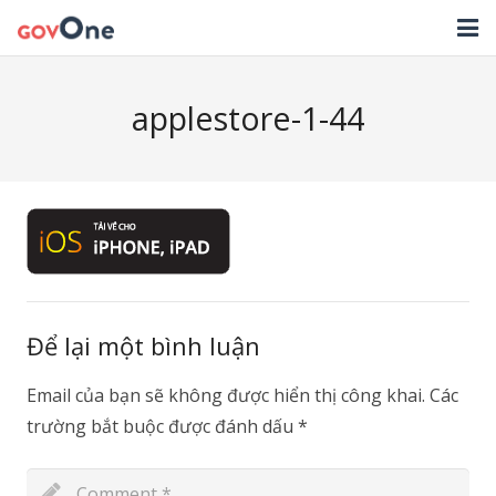
TRANG CHỦ
applestore-1-44
GIẢI PHÁP
TIN TỨC
HỖ TRỢ
TẢI ỨNG DỤNG
LIÊN HỆ
Để lại một bình luận
NHẬT KÝ CẬP NHẬT PHẦN MỀM
Email của bạn sẽ không được hiển thị công khai.
Các
trường bắt buộc được đánh dấu
*