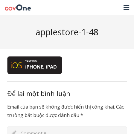
TRANG CHỦ
applestore-1-48
GIẢI PHÁP
TIN TỨC
HỖ TRỢ
TẢI ỨNG DỤNG
LIÊN HỆ
Để lại một bình luận
NHẬT KÝ CẬP NHẬT PHẦN MỀM
Email của bạn sẽ không được hiển thị công khai.
Các
trường bắt buộc được đánh dấu
*