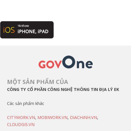
MỘT SẢN PHẨM CỦA
CÔNG TY CỔ PHẦN CÔNG NGHỆ THÔNG TIN ĐỊA LÝ EK
Các sản phẩm khác
CITYWORK.VN
,
MOBIWORK.VN
,
DIACHINH.VN
,
CLOUDGIS.VN