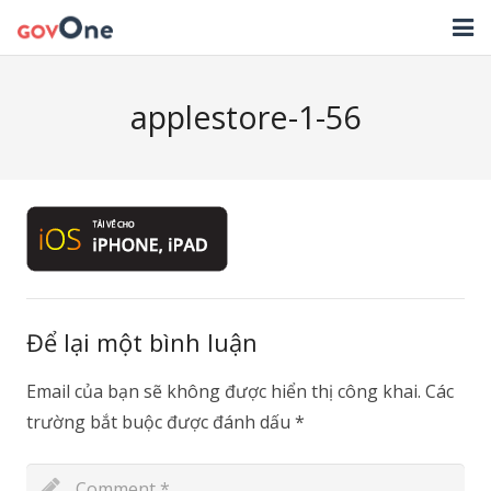
TRANG CHỦ
applestore-1-56
GIẢI PHÁP
TIN TỨC
HỖ TRỢ
TẢI ỨNG DỤNG
LIÊN HỆ
Để lại một bình luận
NHẬT KÝ CẬP NHẬT PHẦN MỀM
Email của bạn sẽ không được hiển thị công khai.
Các
trường bắt buộc được đánh dấu
*