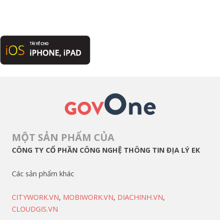
MỘT SẢN PHẨM CỦA
CÔNG TY CỔ PHẦN CÔNG NGHỆ THÔNG TIN ĐỊA LÝ EK
Các sản phẩm khác
CITYWORK.VN
,
MOBIWORK.VN
,
DIACHINH.VN
,
CLOUDGIS.VN