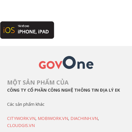
MỘT SẢN PHẨM CỦA
CÔNG TY CỔ PHẦN CÔNG NGHỆ THÔNG TIN ĐỊA LÝ EK
Các sản phẩm khác
CITYWORK.VN
,
MOBIWORK.VN
,
DIACHINH.VN
,
CLOUDGIS.VN