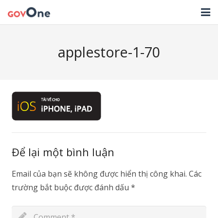
TRANG CHỦ
applestore-1-70
GIẢI PHÁP
TIN TỨC
HỖ TRỢ
TẢI ỨNG DỤNG
LIÊN HỆ
Để lại một bình luận
NHẬT KÝ CẬP NHẬT PHẦN MỀM
Email của bạn sẽ không được hiển thị công khai.
Các
trường bắt buộc được đánh dấu
*