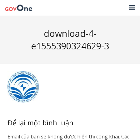
TRANG CHỦ
download-4-
GIẢI PHÁP
e1555390324629-3
TIN TỨC
HỖ TRỢ
TẢI ỨNG DỤNG
LIÊN HỆ
NHẬT KÝ CẬP NHẬT PHẦN MỀM
Để lại một bình luận
Email của bạn sẽ không được hiển thị công khai.
Các