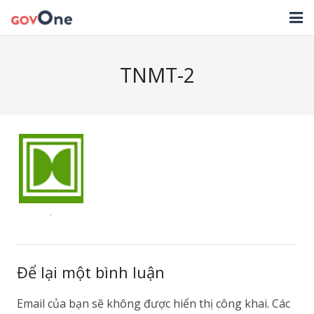
TRANG CHỦ
TNMT-2
GIẢI PHÁP
TIN TỨC
HỖ TRỢ
TẢI ỨNG DỤNG
LIÊN HỆ
NHẬT KÝ CẬP NHẬT PHẦN MỀM
Để lại một bình luận
Email của bạn sẽ không được hiển thị công khai.
Các