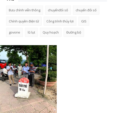
Bưu chính viễn thông
chuyểnđổi số
chuyển đổi số
Chính quyền điện tử
Công trình thủy lợi
GIS
govone
lũ lụt
Quy hoạch
Đường bộ