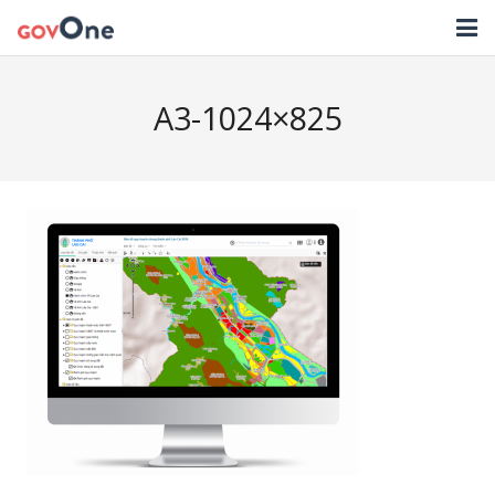
TRANG CHỦ
A3-1024×825
GIẢI PHÁP
TIN TỨC
HỖ TRỢ
TẢI ỨNG DỤNG
LIÊN HỆ
NHẬT KÝ CẬP NHẬT PHẦN MỀM