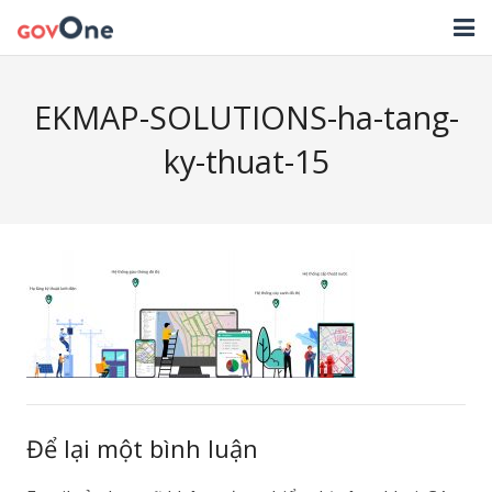
TRANG CHỦ
EKMAP-SOLUTIONS-ha-tang-
GIẢI PHÁP
ky-thuat-15
TIN TỨC
HỖ TRỢ
TẢI ỨNG DỤNG
LIÊN HỆ
NHẬT KÝ CẬP NHẬT PHẦN MỀM
Để lại một bình luận