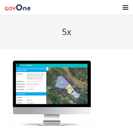
TRANG CHỦ
5x
GIẢI PHÁP
TIN TỨC
HỖ TRỢ
TẢI ỨNG DỤNG
LIÊN HỆ
NHẬT KÝ CẬP NHẬT PHẦN MỀM