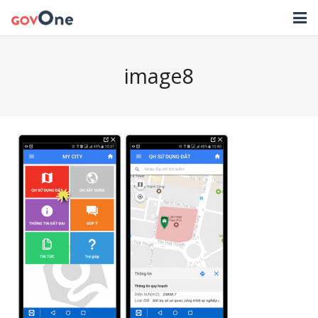
TRANG CHỦ
image8
GIẢI PHÁP
TIN TỨC
HỖ TRỢ
TẢI ỨNG DỤNG
LIÊN HỆ
NHẬT KÝ CẬP NHẬT PHẦN MỀM