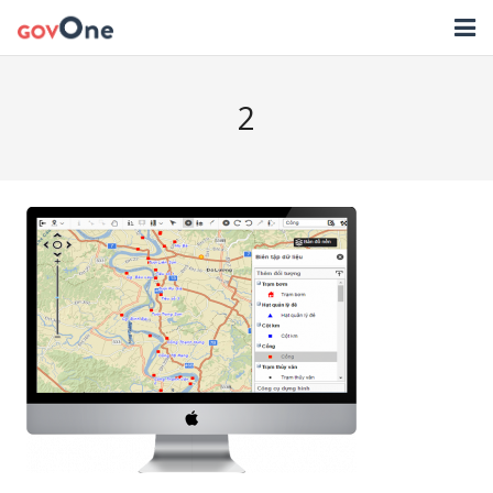
TRANG CHỦ
2
GIẢI PHÁP
TIN TỨC
HỖ TRỢ
TẢI ỨNG DỤNG
LIÊN HỆ
NHẬT KÝ CẬP NHẬT PHẦN MỀM