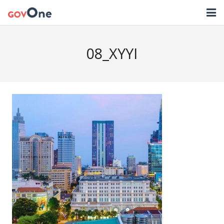
TRANG CHỦ
08_XYYI
GIẢI PHÁP
TIN TỨC
HỖ TRỢ
TẢI ỨNG DỤNG
LIÊN HỆ
NHẬT KÝ CẬP NHẬT PHẦN MỀM