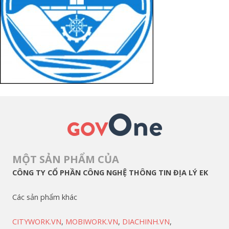
MỘT SẢN PHẨM CỦA
CÔNG TY CỔ PHẦN CÔNG NGHỆ THÔNG TIN ĐỊA LÝ EK
Các sản phẩm khác
CITYWORK.VN
,
MOBIWORK.VN
,
DIACHINH.VN
,