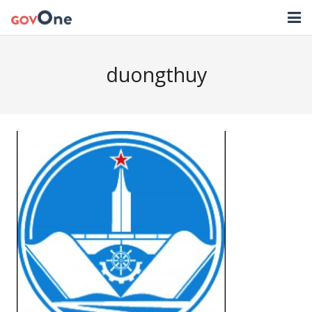
TRANG CHỦ
duongthuy
GIẢI PHÁP
TIN TỨC
HỖ TRỢ
TẢI ỨNG DỤNG
LIÊN HỆ
NHẬT KÝ CẬP NHẬT PHẦN MỀM