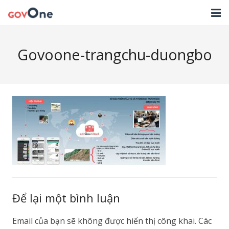
TRANG CHỦ
Govoone-trangchu-duongbo
GIẢI PHÁP
TIN TỨC
HỖ TRỢ
TẢI ỨNG DỤNG
LIÊN HỆ
NHẬT KÝ CẬP NHẬT PHẦN MỀM
Để lại một bình luận
Email của bạn sẽ không được hiển thị công khai.
Các