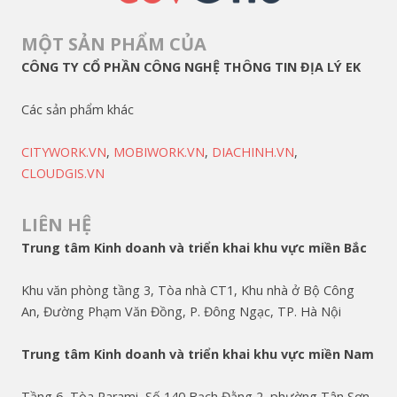
MỘT SẢN PHẨM CỦA
CÔNG TY CỔ PHẦN CÔNG NGHỆ THÔNG TIN ĐỊA LÝ EK
Các sản phẩm khác
CITYWORK.VN
,
MOBIWORK.VN
,
DIACHINH.VN
,
CLOUDGIS.VN
LIÊN HỆ
Trung tâm Kinh doanh và triển khai khu vực miền Bắc
Khu văn phòng tầng 3, Tòa nhà CT1, Khu nhà ở Bộ Công
An, Đường Phạm Văn Đồng, P. Đông Ngạc, TP. Hà Nội
Trung tâm Kinh doanh và triển khai khu vực miền Nam
Tầng 6, Tòa Parami, Số 140 Bạch Đằng 2, phường Tân Sơn