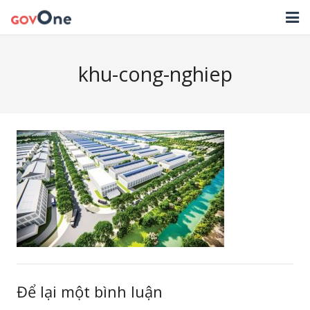
TRANG CHỦ
khu-cong-nghiep
GIẢI PHÁP
TIN TỨC
HỖ TRỢ
TẢI ỨNG DỤNG
LIÊN HỆ
NHẬT KÝ CẬP NHẬT PHẦN MỀM
Để lại một bình luận