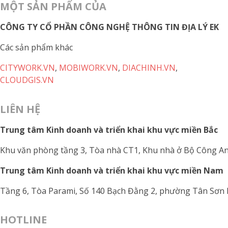
MỘT SẢN PHẨM CỦA
CÔNG TY CỔ PHẦN CÔNG NGHỆ THÔNG TIN ĐỊA LÝ EK
Các sản phẩm khác
CITYWORK.VN
,
MOBIWORK.VN
,
DIACHINH.VN
,
CLOUDGIS.VN
LIÊN HỆ
Trung tâm Kinh doanh và triển khai khu vực miền Bắc
Khu văn phòng tầng 3, Tòa nhà CT1, Khu nhà ở Bộ Công A
Trung tâm Kinh doanh và triển khai khu vực miền Nam
Tầng 6, Tòa Parami, Số 140 Bạch Đằng 2, phường Tân Sơn 
HOTLINE