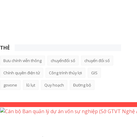
THẺ
Bưu chính viễn thông
chuyểnđổi số
chuyển đổi số
Chính quyền điện tử
Công trình thủy lợi
GIS
govone
lũ lụt
Quy hoạch
Đường bộ