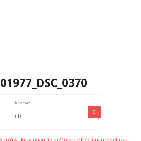
01977_DSC_0370
lượt xem
0
(1)