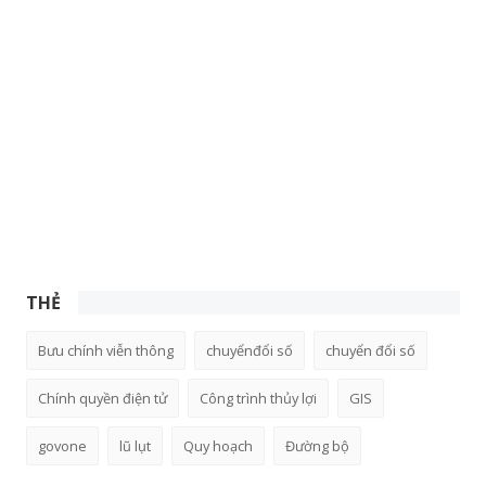
THẺ
Bưu chính viễn thông
chuyểnđổi số
chuyển đổi số
Chính quyền điện tử
Công trình thủy lợi
GIS
govone
lũ lụt
Quy hoạch
Đường bộ