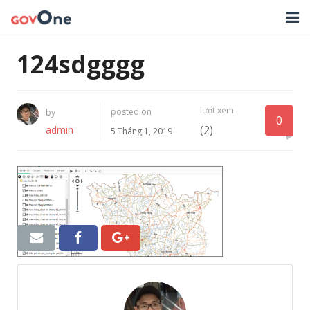
TRANG CHỦ
124sdgggg
GIẢI PHÁP
lượt xem
posted on
by
TIN TỨC
0
(2)
admin
5 Tháng 1, 2019
HỖ TRỢ
TẢI ỨNG DỤNG
LIÊN HỆ
NHẬT KÝ CẬP NHẬT PHẦN MỀM