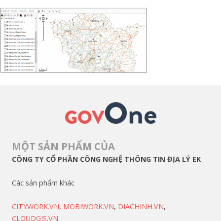
MỘT SẢN PHẨM CỦA
CÔNG TY CỔ PHẦN CÔNG NGHỆ THÔNG TIN ĐỊA LÝ EK
Các sản phẩm khác
CITYWORK.VN
,
MOBIWORK.VN
,
DIACHINH.VN
,
CLOUDGIS.VN