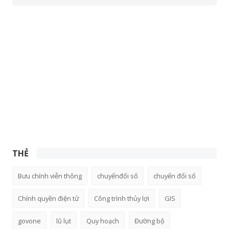
THẺ
Bưu chính viễn thông
chuyểnđổi số
chuyển đổi số
Chính quyền điện tử
Công trình thủy lợi
GIS
govone
lũ lụt
Quy hoạch
Đường bộ