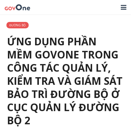
TRANG CHỦ
ĐƯỜNG BỘ
GIẢI PHÁP
ỨNG DỤNG PHẦN
TIN TỨC
MỀM GOVONE TRONG
HỖ TRỢ
CÔNG TÁC QUẢN LÝ,
TẢI ỨNG DỤNG
KIỂM TRA VÀ GIÁM SÁT
LIÊN HỆ
BẢO TRÌ ĐƯỜNG BỘ Ở
NHẬT KÝ CẬP NHẬT PHẦN MỀM
CỤC QUẢN LÝ ĐƯỜNG
BỘ 2