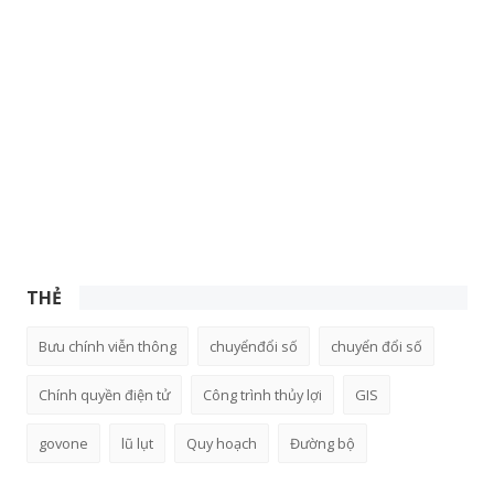
THẺ
Bưu chính viễn thông
chuyểnđổi số
chuyển đổi số
Chính quyền điện tử
Công trình thủy lợi
GIS
govone
lũ lụt
Quy hoạch
Đường bộ