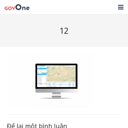
TRANG CHỦ
12
GIẢI PHÁP
TIN TỨC
HỖ TRỢ
TẢI ỨNG DỤNG
LIÊN HỆ
NHẬT KÝ CẬP NHẬT PHẦN MỀM
Để lại một bình luận