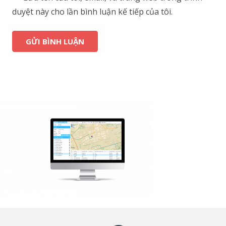
duyệt này cho lần bình luận kế tiếp của tôi.