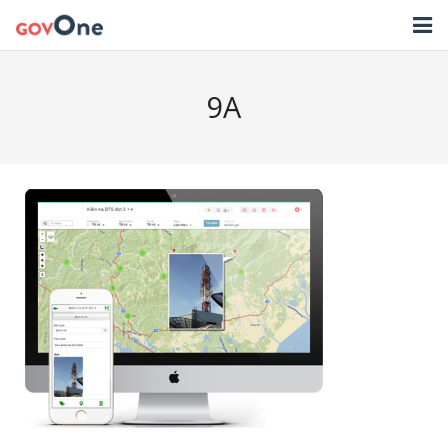
TRANG CHỦ
9A
GIẢI PHÁP
TIN TỨC
HỖ TRỢ
TẢI ỨNG DỤNG
LIÊN HỆ
NHẬT KÝ CẬP NHẬT PHẦN MỀM