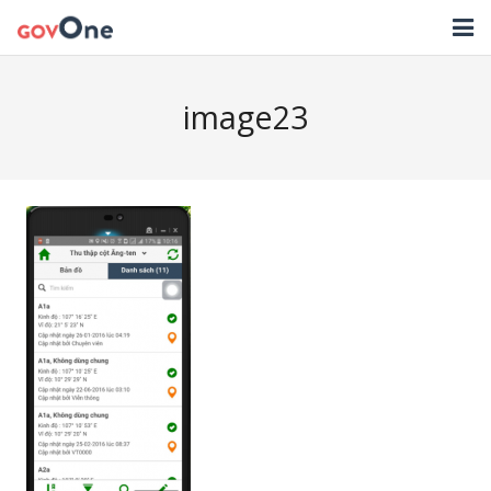
TRANG CHỦ
image23
GIẢI PHÁP
TIN TỨC
HỖ TRỢ
TẢI ỨNG DỤNG
LIÊN HỆ
NHẬT KÝ CẬP NHẬT PHẦN MỀM