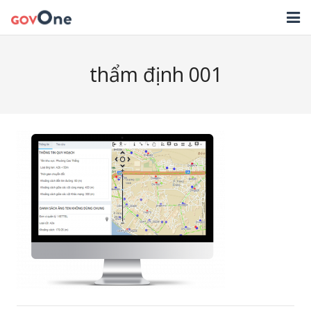
TRANG CHỦ
thẩm định 001
GIẢI PHÁP
TIN TỨC
HỖ TRỢ
TẢI ỨNG DỤNG
LIÊN HỆ
NHẬT KÝ CẬP NHẬT PHẦN MỀM