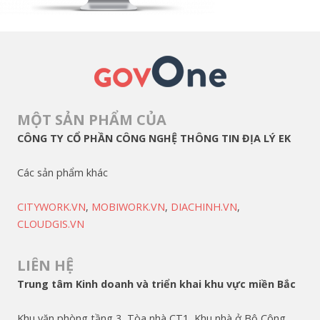
MỘT SẢN PHẨM CỦA
CÔNG TY CỔ PHẦN CÔNG NGHỆ THÔNG TIN ĐỊA LÝ EK
Các sản phẩm khác
CITYWORK.VN
,
MOBIWORK.VN
,
DIACHINH.VN
,
CLOUDGIS.VN
LIÊN HỆ
Trung tâm Kinh doanh và triển khai khu vực miền Bắc
Khu văn phòng tầng 3, Tòa nhà CT1, Khu nhà ở Bộ Công