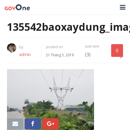
TRANG CHỦ
135542baoxaydung_ima
GIẢI PHÁP
lượt xem
posted on
by
TIN TỨC
0
(3)
admin
21 Tháng 5, 2019
HỖ TRỢ
TẢI ỨNG DỤNG
LIÊN HỆ
NHẬT KÝ CẬP NHẬT PHẦN MỀM