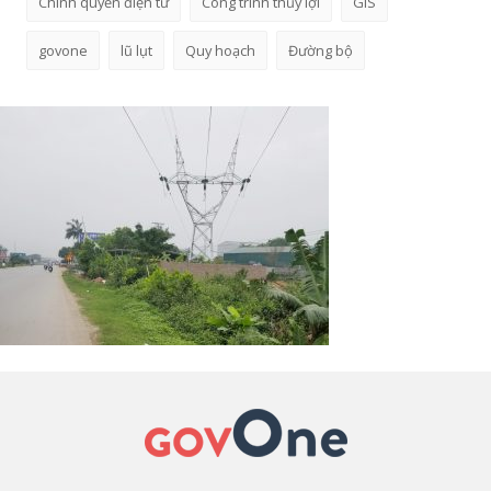
Chính quyền điện tử
Công trình thủy lợi
GIS
govone
lũ lụt
Quy hoạch
Đường bộ