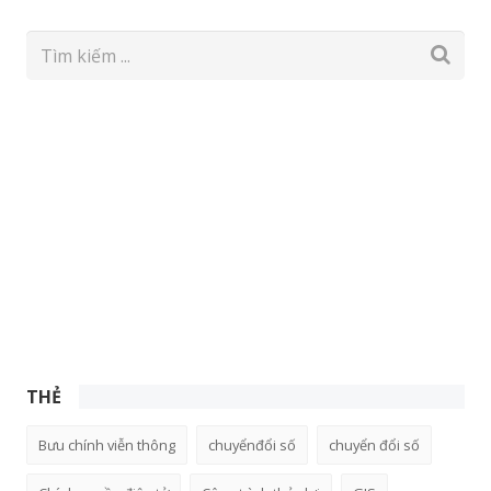
THẺ
Bưu chính viễn thông
chuyểnđổi số
chuyển đổi số